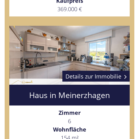
Kaufpreis
369.000 €
Details zur Immobilie
Haus in Meinerzhagen
Zimmer
6
Wohnfläche
154 m²