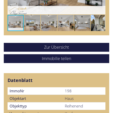
Zur Übersicht
Immobilie teilen
Datenblatt
ImmoNr
198
Objektart
Haus
Objekttyp
Reihenend