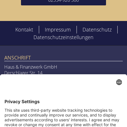
02354-920 300
Kontakt
Impressum
Datenschutz
Datenschutzeinstellungen
ANSCHRIFT
Haus & Finanzwerk GmbH
Derschlager Str. 14
58540 Meinerzhagen
Telefon
02354 – 920 300
Werden Sie VIP Kunden und erhalten
E-Mail
info@haus-finanzwerk.de
Sie exklusive kostenlose
Informationen über Immobilien und
Finanzierungen
LAGE & ROUTENPLANUNG
Melden Sie sich heute kostenlos an und werden Sie
Routenplanung zu uns
als erster über neue Updates informiert.